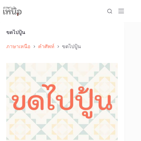
Skip
to
content
ขดไปปู้น
ภาษาเหนือ
คำศัพท์
ขดไปปู้น