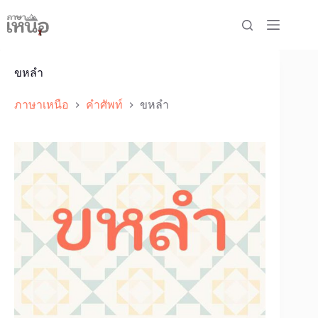
Skip
to
content
ขหลำ
ภาษาเหนือ
คำศัพท์
ขหลำ