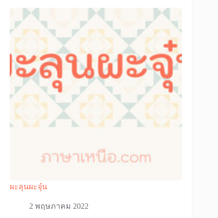
ผะลุนผะจุ๋น
2 พฤษภาคม 2022