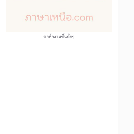
ขอหื้องามขึ้นติ๊กๆ