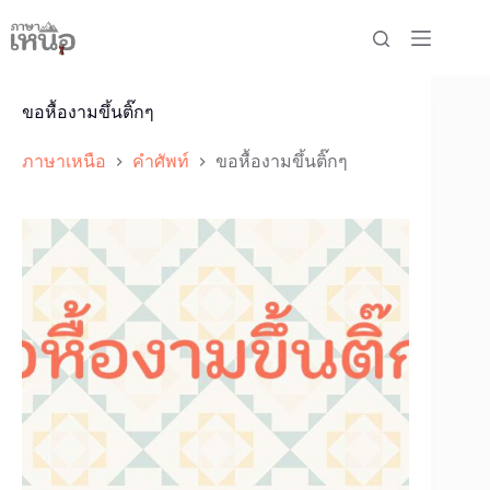
Skip
to
content
ขอหื้องามขึ้นติ๊กๆ
ภาษาเหนือ
คำศัพท์
ขอหื้องามขึ้นติ๊กๆ