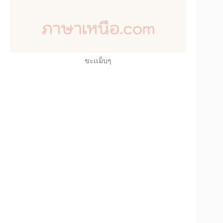
ขะเเม็บๆ