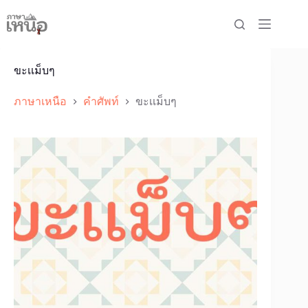
Skip
to
content
ขะเเม็บๆ
ภาษาเหนือ
คำศัพท์
ขะเเม็บๆ