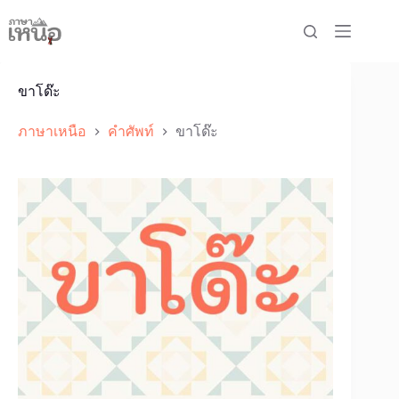
Skip
to
content
ขาโด๊ะ
ภาษาเหนือ
คำศัพท์
ขาโด๊ะ