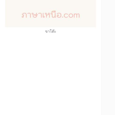
ขาโด๊ะ