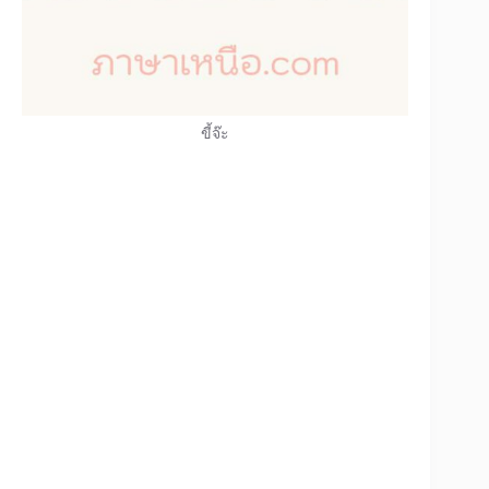
ขี้จ๊ะ