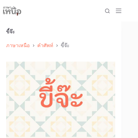
Skip
to
content
ขี้จ๊ะ
ภาษาเหนือ
คำศัพท์
ขี้จ๊ะ