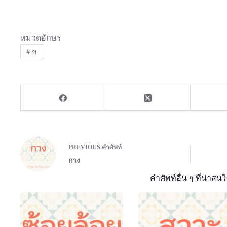
หมวดอักษร
#
ข
PREVIOUS
คำศัพท์
กาง
คำศัพท์อื่น ๆ ที่น่าสนใ