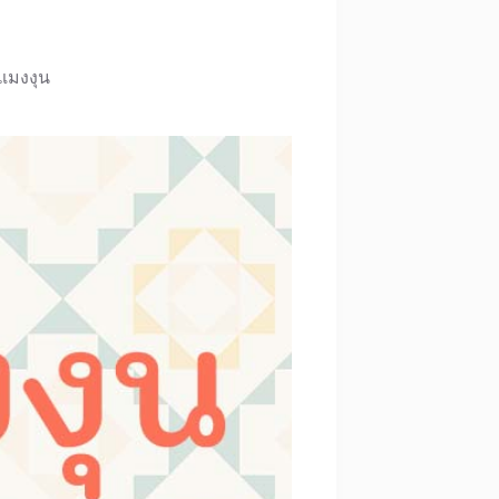
้แมงงุน