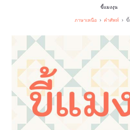
ขี้แมงงุน
ภาษาเหนือ
คำศัพท์
ขี