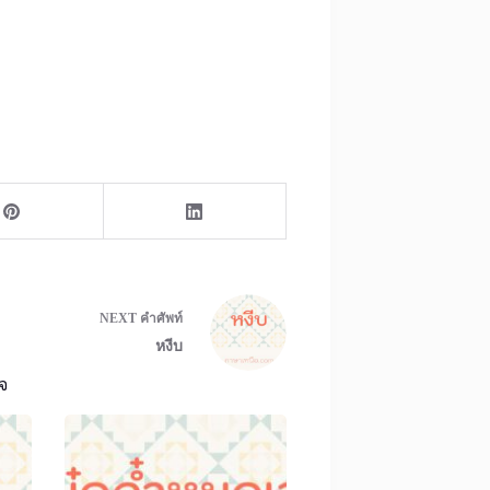
NEXT
คำศัพท์
หงีบ
จ