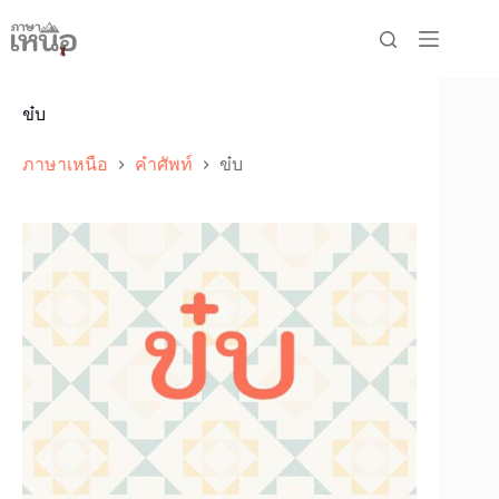
Skip
to
content
ข๋บ
ภาษาเหนือ
คำศัพท์
ข๋บ