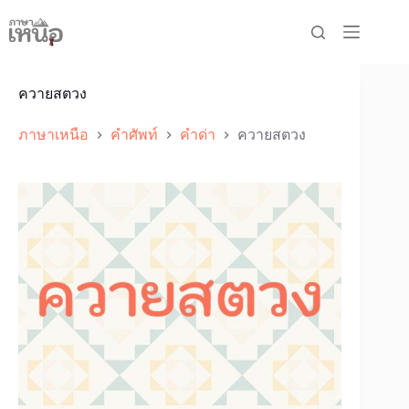
Skip
to
content
ควายสตวง
ภาษาเหนือ
คำศัพท์
คำด่า
ควายสตวง