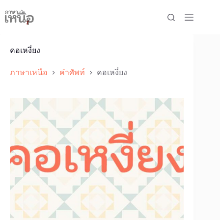
Skip
to
content
คอเหงี่ยง
ภาษาเหนือ
คำศัพท์
คอเหงี่ยง