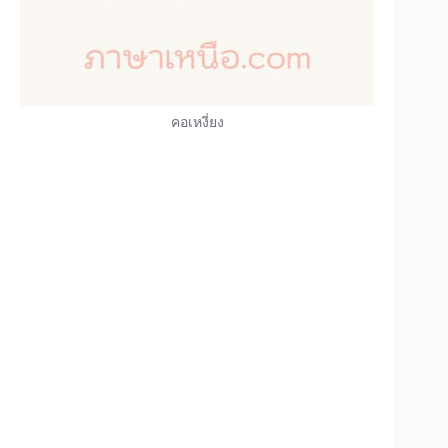
คอเหงี่ยง