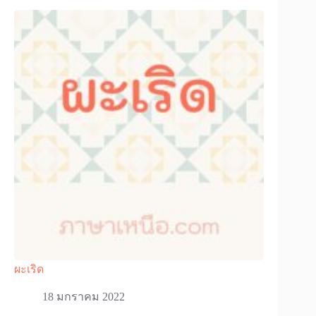
ผะเริด
18 มกราคม 2022