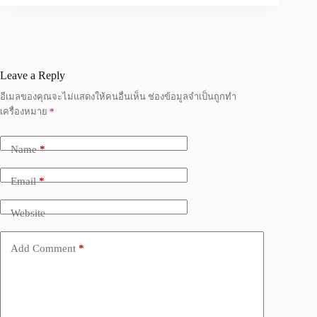
Leave a Reply
อีเมลของคุณจะไม่แสดงให้คนอื่นเห็น
ช่องข้อมูลจำเป็นถูกทำ
เครื่องหมาย
*
Name
*
Email
*
Website
Add Comment
*