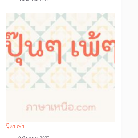
ปุ๊นๆ เพ้ๆ