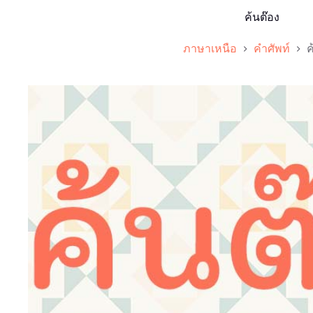
ค้นต๊อง
ภาษาเหนือ
คำศัพท์
ค