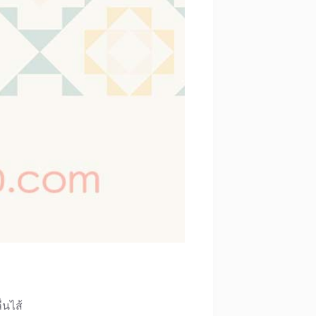
่นไส้