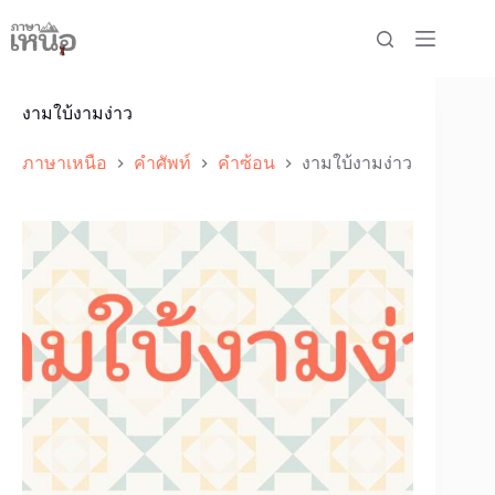
Skip
to
content
งามใบ้งามง่าว
ภาษาเหนือ
คำศัพท์
คำซ้อน
งามใบ้งามง่าว