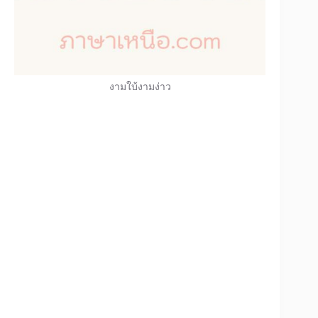
งามใบ้งามง่าว