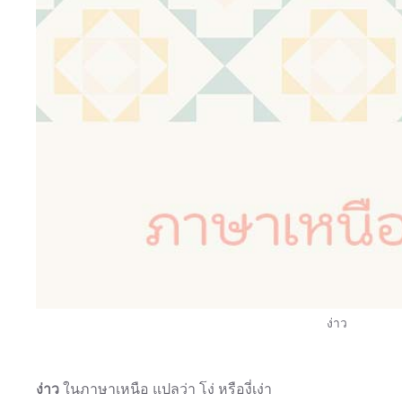
ง่าว
ง่าว
ในภาษาเหนือ แปลว่า โง่ หรืองี่เง่า