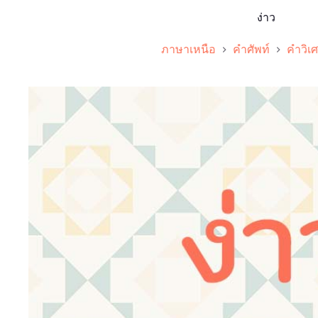
ง่าว
ภาษาเหนือ
คำศัพท์
คำวิเ