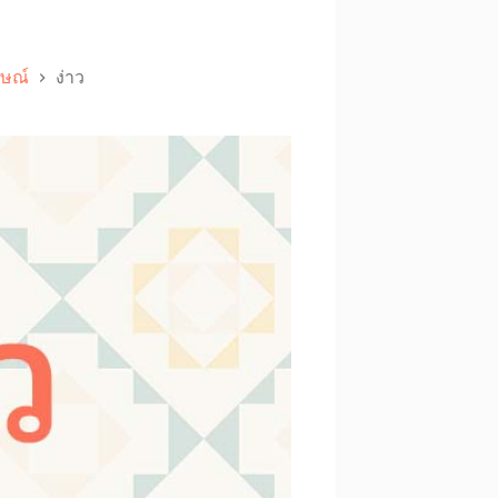
ศษณ์
ง่าว