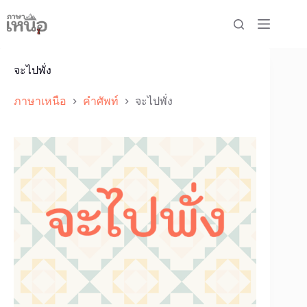
Skip
to
content
จะไปพั่ง
ภาษาเหนือ
คำศัพท์
จะไปพั่ง