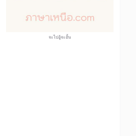
จะไปอู้จะอั้น