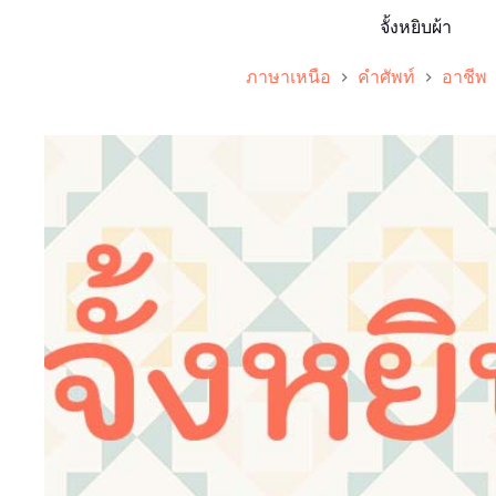
จั้งหยิบผ้า
ภาษาเหนือ
คำศัพท์
อาชีพ