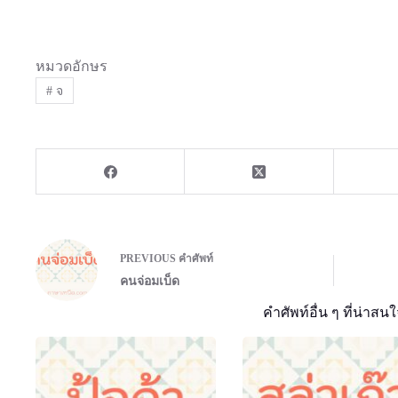
หมวดอักษร
#
จ
PREVIOUS
คำศัพท์
คนจ่อมเบ็ด
คำศัพท์อื่น ๆ ที่น่าสนใ