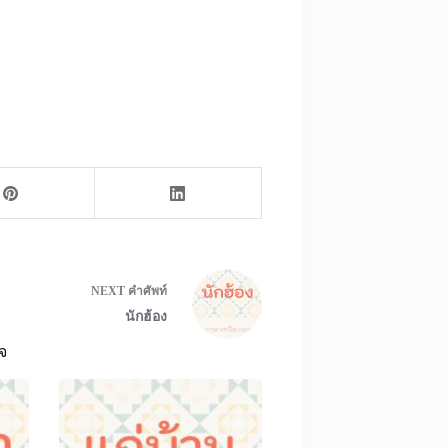
NEXT
คำศัพท์
นักฮ้อง
จ