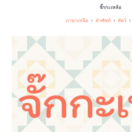
จั๊กกะเหล้อ
ภาษาเหนือ
คำศัพท์
สัตว์