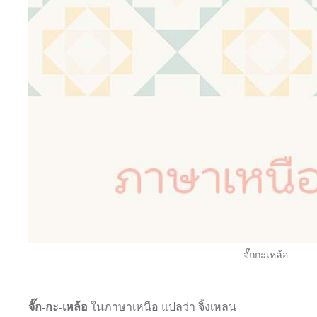
จั๊กกะเหล้อ
จั๊ก-กะ-เหล้อ
ในภาษาเหนือ แปลว่า จิ้งเหลน