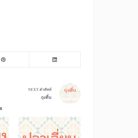
NEXT
คำศัพท์
ถุงตี๋น
จ