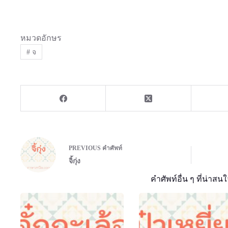
หมวดอักษร
#
จ
PREVIOUS
คำศัพท์
จิ้กุ่ง
คำศัพท์อื่น ๆ ที่น่าสนใ