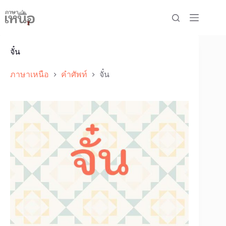
Skip
to
content
จั๋น
ภาษาเหนือ
คำศัพท์
จั๋น