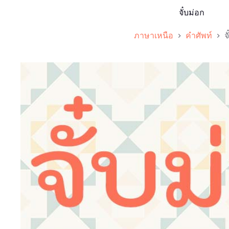
จั๋บม่อก
ภาษาเหนือ
คำศัพท์
จ