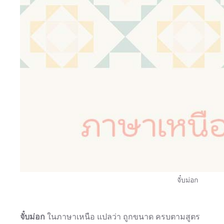
จั๋บม่อก
จั๋บม่อก
ในภาษาเหนือ แปลว่า ถูกขนาด ครบตามสูตร