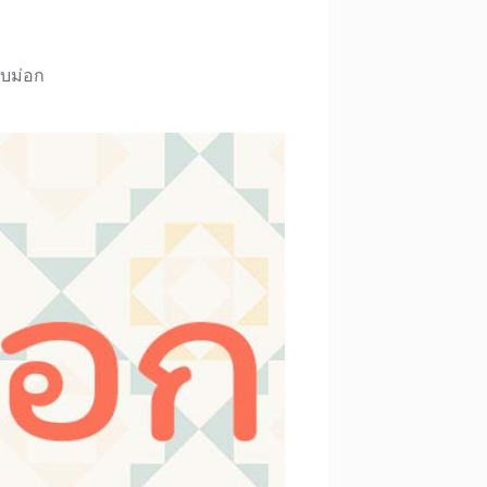
ั๋บม่อก