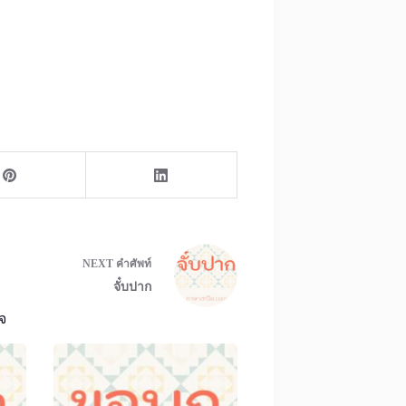
NEXT
คำศัพท์
จั๋บปาก
จ