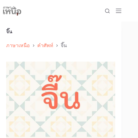
Skip
to
content
จี๊น
ภาษาเหนือ
คำศัพท์
จี๊น