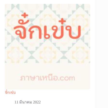
จั๋กเข๋บ
11 มีนาคม 2022