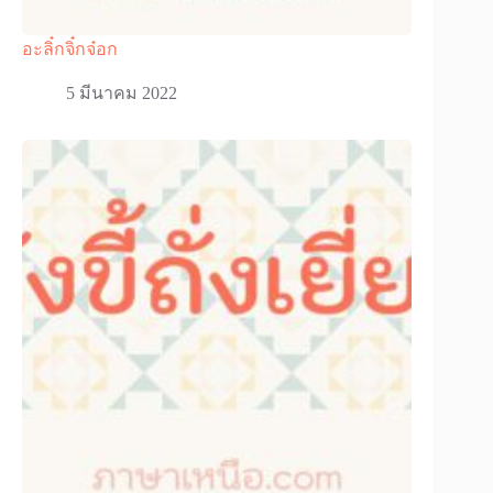
อะลิ๋กจิ๋กจ๋อก
5 มีนาคม 2022