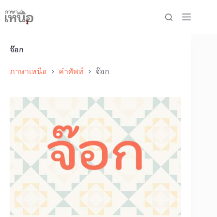
Skip
to
content
จ๊อก
ภาษาเหนือ
คำศัพท์
จ๊อก