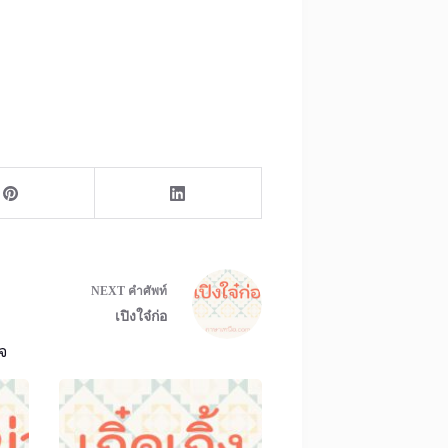
NEXT
คำศัพท์
เปิงใจ๋ก่อ
จ