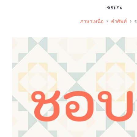
ชอบก่ะ
ภาษาเหนือ
คำศัพท์
ช