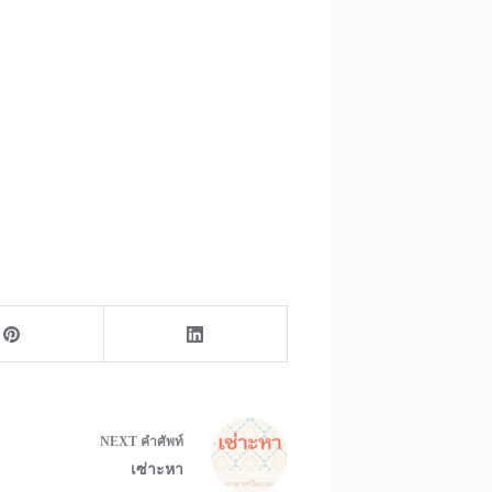
NEXT
คำศัพท์
เซ่าะหา