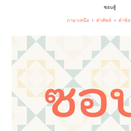
ซอบสู้
ภาษาเหนือ
คำศัพท์
คำซ้