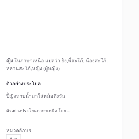
ญิง
ในภาษาเหนือ แปลว่า ยิง,พี่สะใภ้, น้องสะใภ้,
หลานสะใภ้,หญิง (ผู้หญิง)
ตัวอย่างประโยค
ปี้ญิงหาบน้ำมาใส่หม้อตึงวัน
ตัวอย่างประโยคภาษาเหนือ โดย –
หมวดอักษร