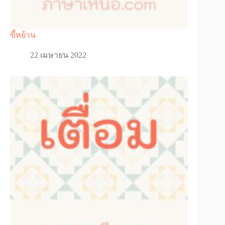
ขี้หย้าน
22 เมษายน 2022