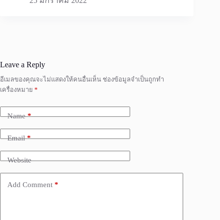
25 มกราคม 2022
Leave a Reply
อีเมลของคุณจะไม่แสดงให้คนอื่นเห็น
ช่องข้อมูลจำเป็นถูกทำ
เครื่องหมาย
*
Name
*
Email
*
Website
Add Comment
*