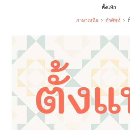
ตั้งแท้ก
ภาษาเหนือ
คำศัพท์
ต