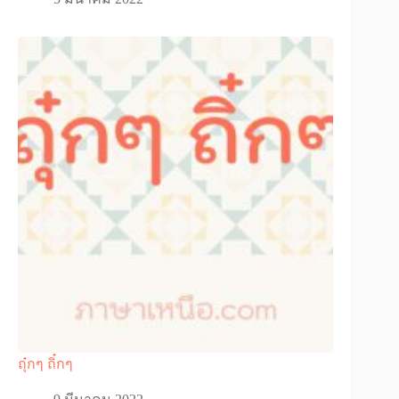
ถุ๋กๆ ถิ๋กๆ