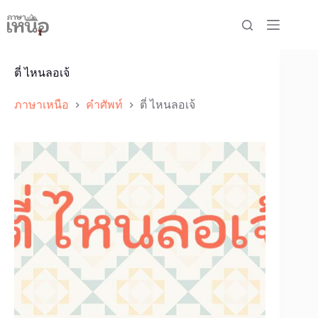
Skip
to
content
ตี่ ไหนลอเจ้
ภาษาเหนือ
คำศัพท์
ตี่ ไหนลอเจ้