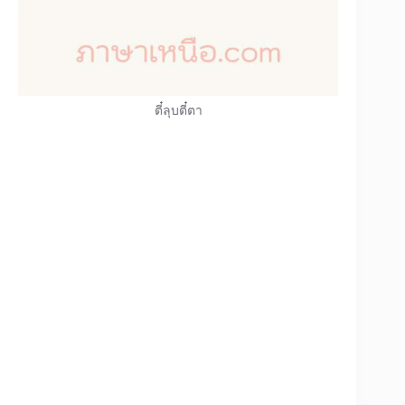
ตี๋ลุบตี๋ตา