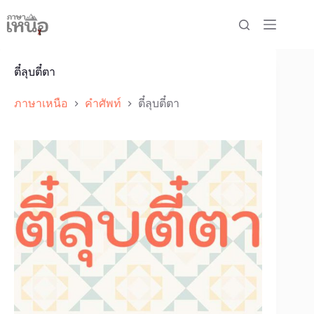
Skip
to
content
ตี๋ลุบตี๋ตา
ภาษาเหนือ
คำศัพท์
ตี๋ลุบตี๋ตา