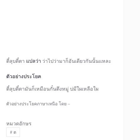
ตี๋ลุบตี๋ตา
แปลว่า
ว่าไปว่ามาก็อันเดียวกันนั้นแหละ
ตัวอย่างประโยค
ตี๋ลุบตี๋ตามันก็เหมือนกั๋นตึงหมู่ บ่มีใผเหลือใผ
ตัวอย่างประโยคภาษาเหนือ โดย –
หมวดอักษร
#
ต