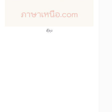
ตุ๊ลุง