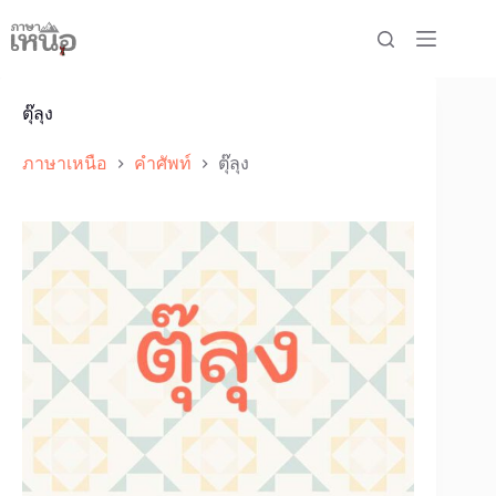
Skip
to
content
ตุ๊ลุง
ภาษาเหนือ
คำศัพท์
ตุ๊ลุง