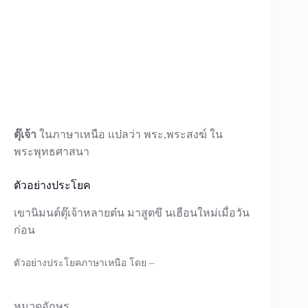
ตุ๊เจ้า
ในภาษาเหนือ แปลว่า พระ,พระสงฆ์ ใน
พระพุทธศาสนา
ตัวอย่างประโยค
เขานิมนต์ตุ๊เจ้าหลายต๋น มาสูตขึ นเฮือนใหม่เมื่อวัน
ก่อน
ตัวอย่างประโยคภาษาเหนือ โดย –
หมวดอักษร