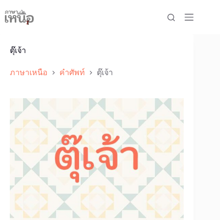
Skip
to
content
ตุ๊เจ้า
ภาษาเหนือ
คำศัพท์
ตุ๊เจ้า