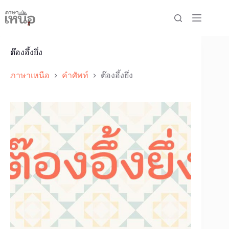
Skip
to
content
ต๊องอึ้งยึ่ง
ภาษาเหนือ
คำศัพท์
ต๊องอึ้งยึ่ง