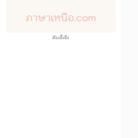
ต๊องอึ้งยึ่ง