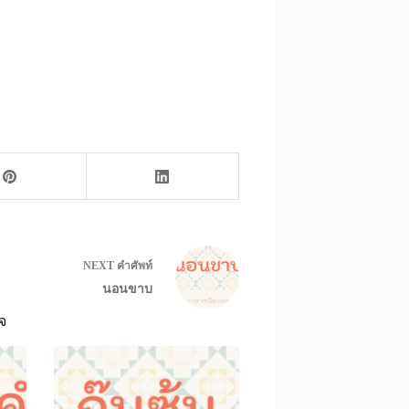
NEXT
คำศัพท์
นอนขาบ
จ