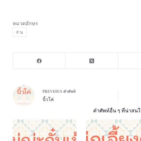
หมวดอักษร
#
น
PREVIOUS
คำศัพท์
นิ้วโค่
คำศัพท์อื่น ๆ ที่น่าสนใ