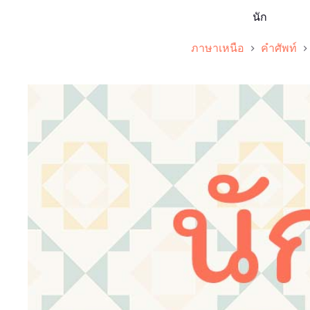
นัก
ภาษาเหนือ
คำศัพท์