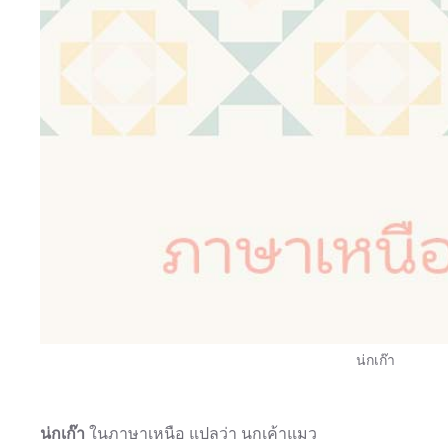
น่กเก๊า
น่กเก๊า
ในภาษาเหนือ แปลว่า นกเค้าแมว