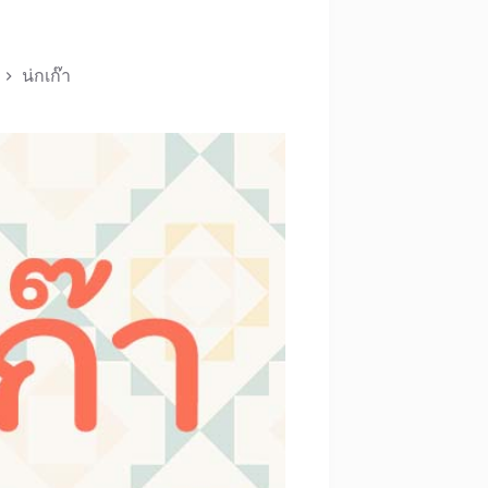
น่กเก๊า