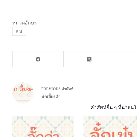
หมวดอักษร
#
น
PREVIOUS
คำศัพท์
น่กเอี้ยงคำ
คำศัพท์อื่น ๆ ที่น่าสนใ