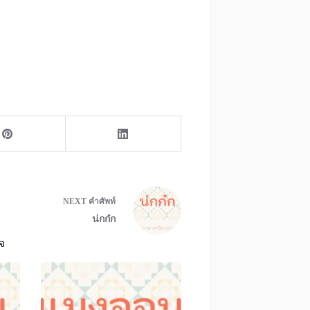
NEXT
คำศัพท์
น่กก๋ก
จ