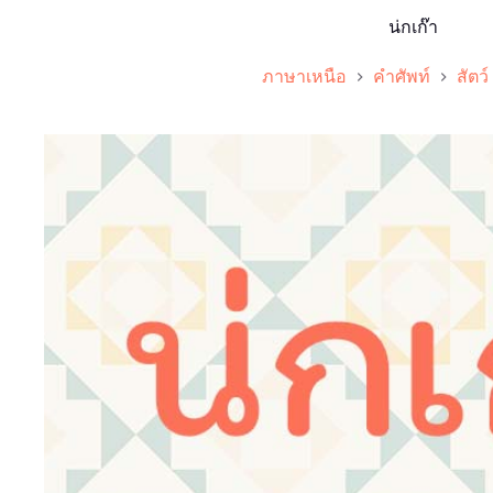
น่กเก๊า
ภาษาเหนือ
คำศัพท์
สัตว์