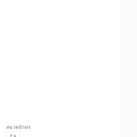
หมวดอักษร
#
น