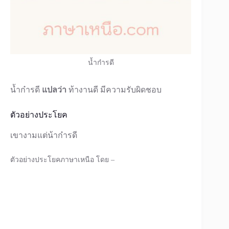
น้ำก๋ารดี
น้ำก๋ารดี
แปลว่า
ท้างานดี มีความรับผิดชอบ
ตัวอย่างประโยค
เขางามแต่น้าก๋ารดี
ตัวอย่างประโยคภาษาเหนือ โดย –