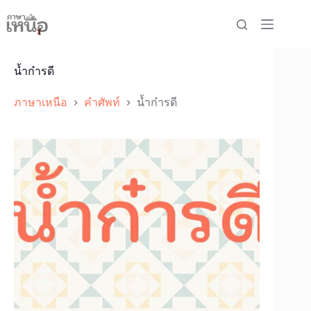
Skip
to
content
น้ำก๋ารดี
ภาษาเหนือ
คำศัพท์
น้ำก๋ารดี