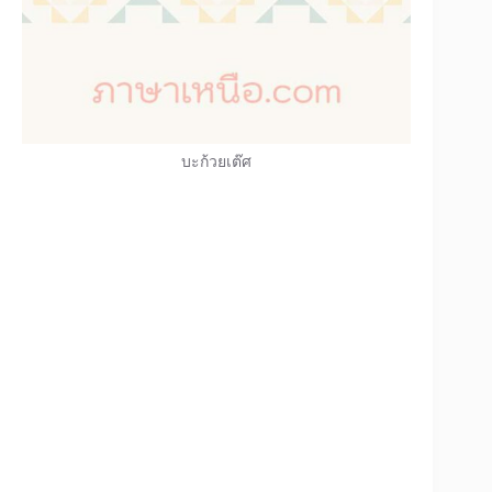
บะก้วยเต๊ศ