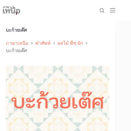
Skip
to
content
บะก้วยเต๊ศ
ภาษาเหนือ
คำศัพท์
ผลไม้ พืช ผัก
บะก้วยเต๊ศ