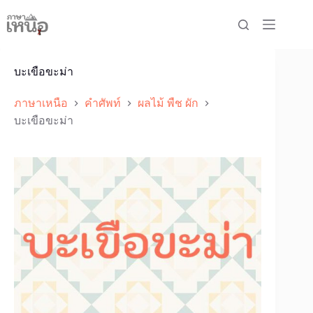
Skip
to
content
บะเขือขะม่า
ภาษาเหนือ
คำศัพท์
ผลไม้ พืช ผัก
บะเขือขะม่า