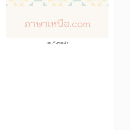
บะเขือขะม่า