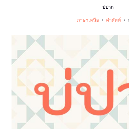
บ่ปาก
ภาษาเหนือ
คำศัพท์