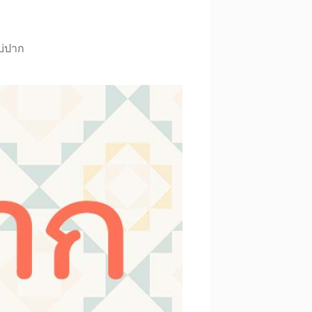
บ่ปาก