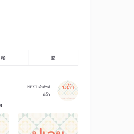
NEXT
คำศัพท์
บ่ถ้า
จ