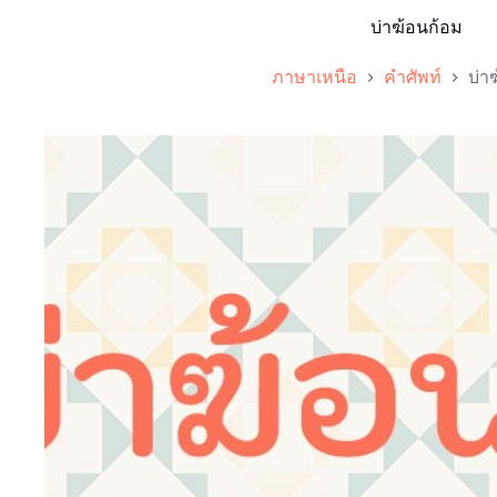
บ่าฆ้อนก้อม
ภาษาเหนือ
คำศัพท์
บ่า