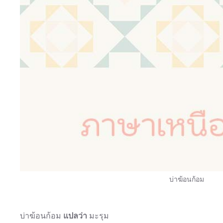
บ่าฆ้อนก้อม
บ่าฆ้อนก้อม
แปลว่า
มะรุม