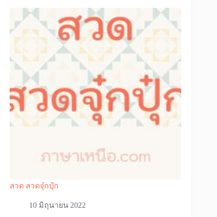
สวด สวดจุ๋กปุ๋ก
10 มิถุนายน 2022