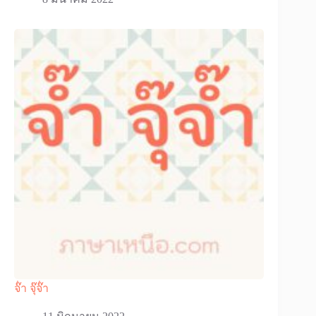
จ๊ํา จุ๊จ๊ํา