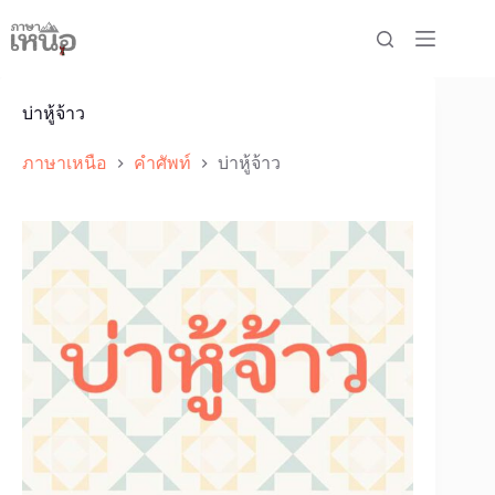
Skip
to
content
บ่าหู้จ้าว
ภาษาเหนือ
คำศัพท์
บ่าหู้จ้าว