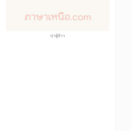
บ่าหู้จ้าว