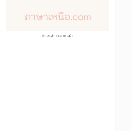
บ่าเหล้าะเผาะแผ้ะ