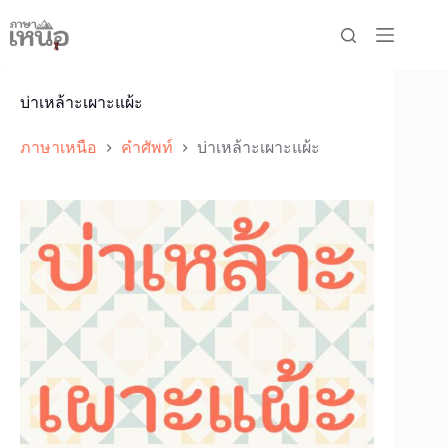
Skip
to
content
บ่าเหล้าะเผาะแผ้ะ
ภาษาเหนือ
คำศัพท์
บ่าเหล้าะเผาะแผ้ะ