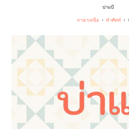
บ่าแป้
ภาษาเหนือ
คำศัพท์