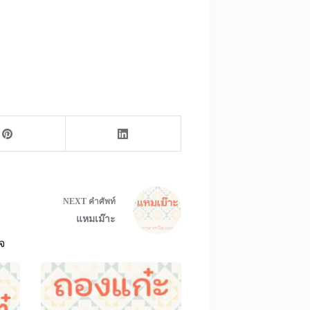
NEXT
คำศัพท์
แหมเม๊าะ
จ