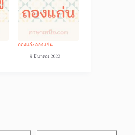
ถองแก๋ะถองแก่น
9 มีนาคม 2022