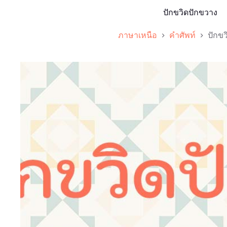
ปักขวิดปักขวาง
ภาษาเหนือ
คำศัพท์
ปักข