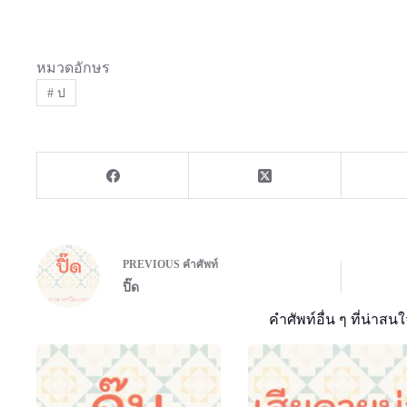
หมวดอักษร
#
ป
PREVIOUS
คำศัพท์
ปิ๊ด
คำศัพท์อื่น ๆ ที่น่าสนใ