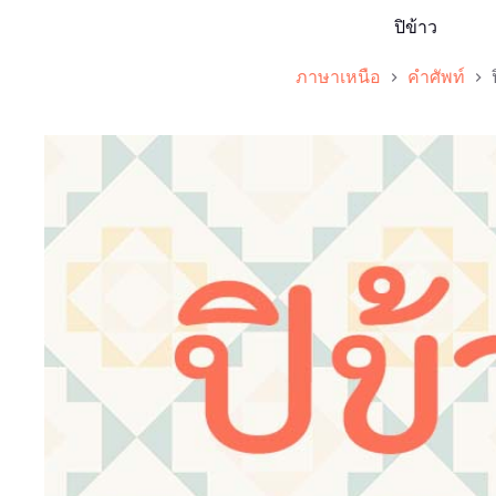
ปิข้าว
ภาษาเหนือ
คำศัพท์