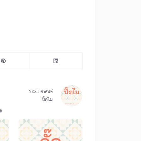
NEXT
คำศัพท์
ปิ๊ดไม
จ